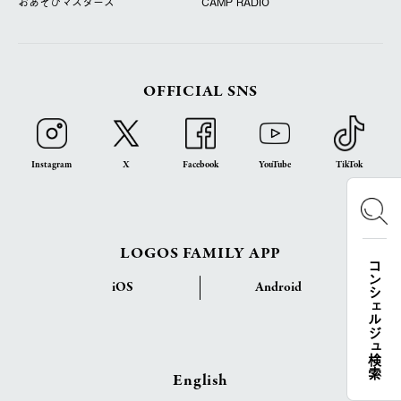
おあそびマスターズ
CAMP RADIO
OFFICIAL SNS
Instagram
X
Facebook
YouTube
TikTok
LOGOS FAMILY APP
コンシェルジュ検索
iOS
Android
English