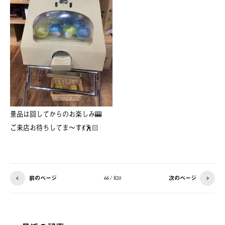
景品は回してからのお楽しみ🎰
ご来店お待ちしてま〜す💃🕺🏻
前のページ
次のページ
66 / 820