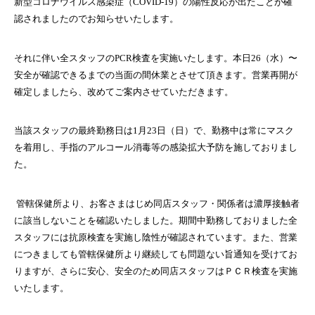
新型コロナウイルス感染症（
COVID-19
）の陽性反応が出たことが確
認されましたのでお知らせいたします。
それに伴い全スタッフの
PCR
検査を実施いたします。本日
26
（水）〜
安全が確認できるまでの当面の間休業とさせて頂きます。営業再開が
確定しましたら、改めてご案内させていただきます。
当該スタッフの最終勤務日は
1
月
23
日（日）で、勤務中は常にマスク
を着用し、手指のアルコール消毒等の感染拡大予防を施しておりまし
た。
管轄保健所より、お客さまはじめ同店スタッフ・関係者は濃厚接触者
に該当しないことを確認いたしました。期間中勤務しておりました全
スタッフには抗原検査を実施し陰性が確認されています。また、営業
につきましても管轄保健所より継続しても問題ない旨通知を受けてお
りますが、さらに安心、安全のため同店スタッフはＰＣＲ検査を実施
いたします。