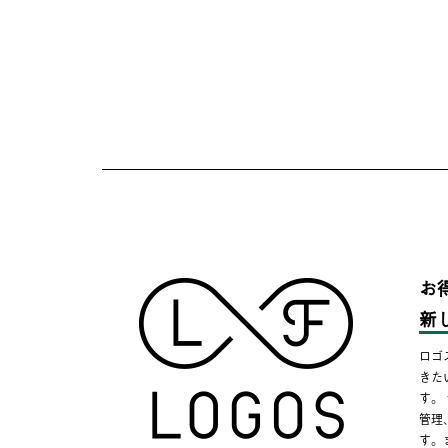
お
新
ロゴ
きた
す。
管理
す。