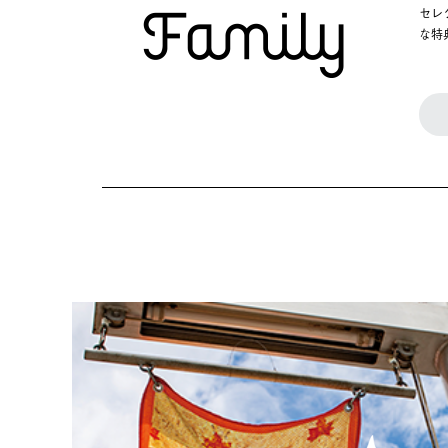
セレ
な特