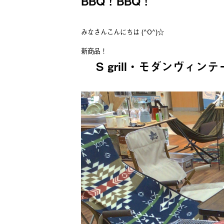
BBQ！BBQ！
みなさんこんにちは (^O^)☆
新商品！
S grill・モダンヴィン