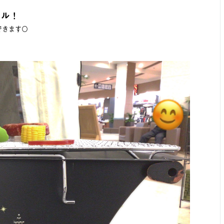
リル！
できます〇