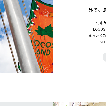
外で、
京都
LOG
まったく
2