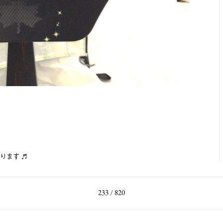
ります ♬
233 / 820