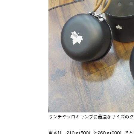
ランチやソロキャンプに最適なサイズのク
重さは、210ｇ(500）と260ｇ(900）