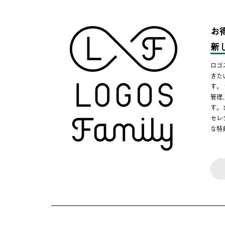
お
新
ロゴ
きた
す。
管理
す。
セレ
な特