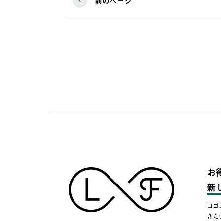
前のページ
お
新
ロゴ
きた