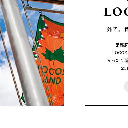
LO
外で、
京都
LOG
まったく
2