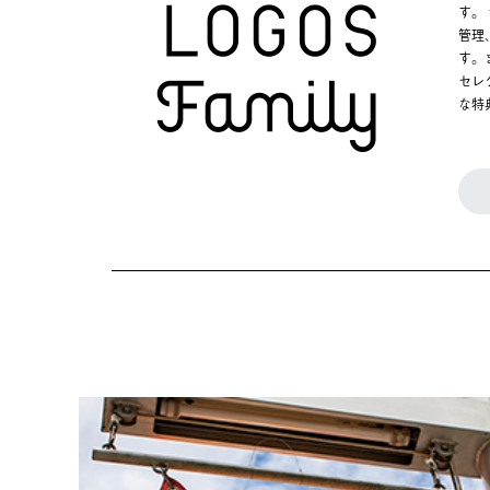
す。
管理
す。
セレ
な特