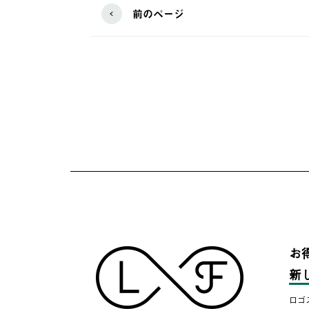
前のページ
お
新
ロゴ