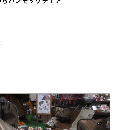
ゆらゆらハンモックチェア
！
』