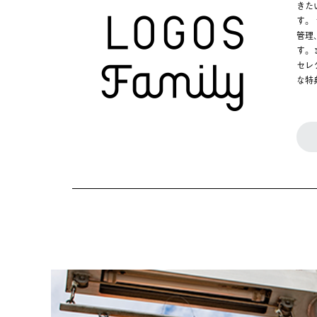
きた
す。
管理
す。
セレ
な特