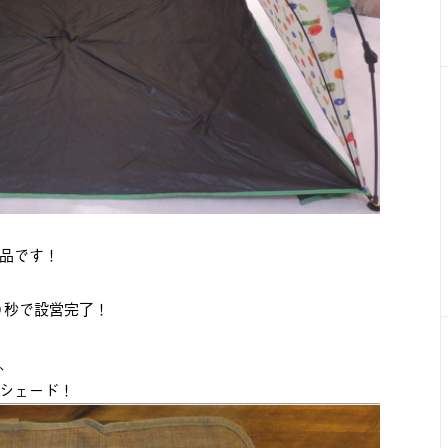
品です！
０秒で設営完了！
、
シェード！