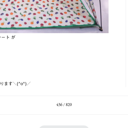
ート が
す＼(^o^)／
436 / 820