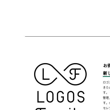
お
新
ロゴ
きた
す。
管理
す。
セレ