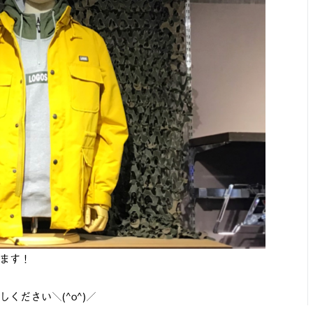
ます！
ください＼(^o^)／