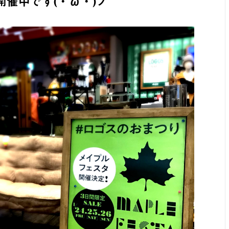
催中です(・ω・)ノ