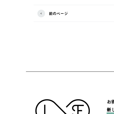
前のページ
お
新