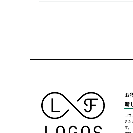
お
新
ロゴ
きた
す。