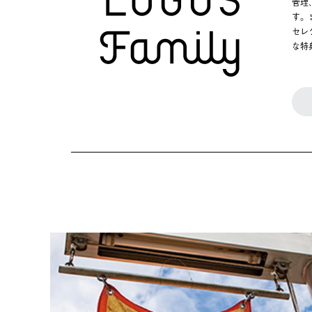
管理
す。
セレ
な特