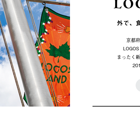
LO
外で、
京都
LOG
まったく
2