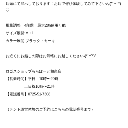
店頭にて展示しております！お店でぜひ体験してみて下さいね(*´︶`*)
♡
風量調整 4段階 最大28h使用可能
サイズ展開:M・L
カラー展開:ブラック・カーキ
お近くにお越しの際はお気軽にお越しください\(*´꒳`*)/
ロゴスショップららぽーと和泉店
【営業時間】平日 10時〜20時
土日祝10時〜21時
【電話番号】0725-51-7308
（テント設営体験のご予約はこちらの電話番号まで）