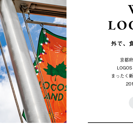
LO
外で、
京都
LOG
まったく
2