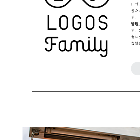
ロゴ
きた
す。
管理
す。
セレ
な特