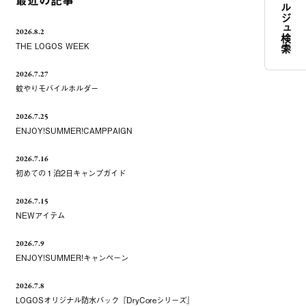
コンシェルジュ検索
最近の記事
2026.8.2
THE LOGOS WEEK
2026.7.27
蚊やりモバイルホルダー
2026.7.25
ENJOY!SUMMER!CAMPPAIGN
2026.7.16
初めての１泊2日キャンプガイド
2026.7.15
NEWアイテム
2026.7.9
ENJOY!SUMMER!キャンペーン
2026.7.8
LOGOSオリジナル防水バック『DryCoreシリーズ』