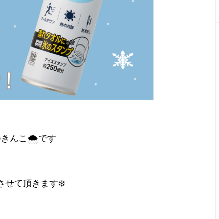
んこ🌨️です
せて頂きます❄️