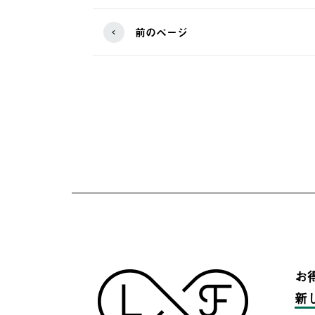
前のページ
お
新