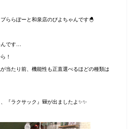
プららぽーと和泉店のぴよちゃんです🐣
いんです…
から！
色が当たり前、機能性も正直選べるほどの種類は
、『ラクサック』🎒が出ましたよ✨✨