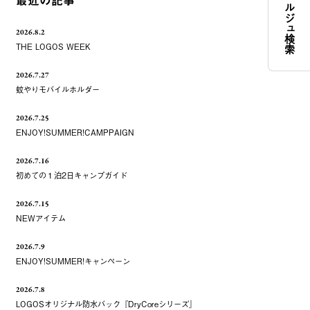
コンシェルジュ検索
最近の記事
2026.8.2
THE LOGOS WEEK
2026.7.27
蚊やりモバイルホルダー
2026.7.25
ENJOY!SUMMER!CAMPPAIGN
2026.7.16
初めての１泊2日キャンプガイド
2026.7.15
NEWアイテム
2026.7.9
ENJOY!SUMMER!キャンペーン
2026.7.8
LOGOSオリジナル防水バック『DryCoreシリーズ』