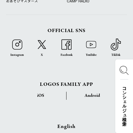
おあそびマスターズ
CAMP RADIO
OFFICIAL SNS
Instagram
X
Facebook
YouTube
TikTok
LOGOS FAMILY APP
コンシェルジュ検索
iOS
Android
English