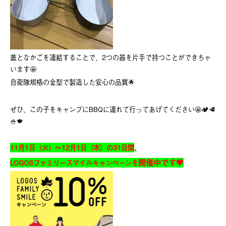
蓋となかごを連結することで、2つの器を片手で持つことができちゃ
います🤩
自衛隊規格の金型で製造した安心の品質🌟
ぜひ、この子をキャンプにBBQに連れて行ってあげてください🤩🏕🥩
🍚🍁
11月1日（火）～12月1日（木）の31日間
、
開催中です💗
LOGOSファミリースマイルキャンペーンを