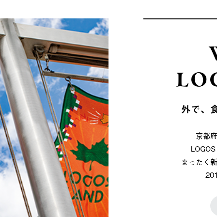
LO
外で、
京都
LOG
まったく
2