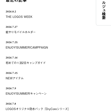
コンシェルジュ検索
最近の記事
2026.8.2
THE LOGOS WEEK
2026.7.27
蚊やりモバイルホルダー
2026.7.25
ENJOY!SUMMER!CAMPPAIGN
2026.7.16
初めての１泊2日キャンプガイド
2026.7.15
NEWアイテム
2026.7.9
ENJOY!SUMMER!キャンペーン
2026.7.8
LOGOSオリジナル防水バック『DryCoreシリーズ』