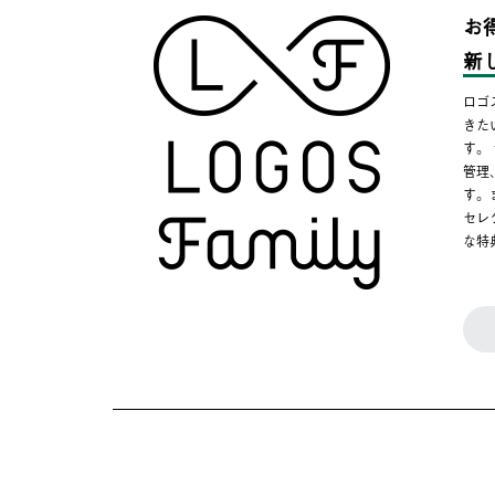
お
新
ロゴ
きた
す。
管理
す。
セレ
な特