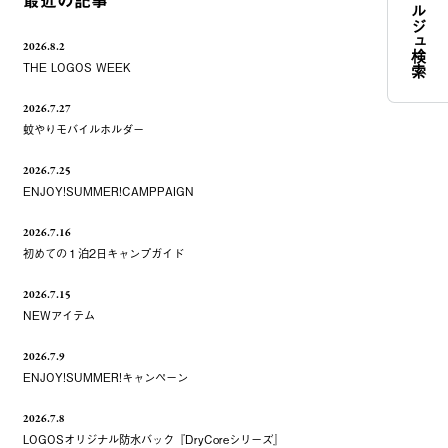
コンシェルジュ検索
最近の記事
2026.8.2
THE LOGOS WEEK
2026.7.27
蚊やりモバイルホルダー
2026.7.25
ENJOY!SUMMER!CAMPPAIGN
2026.7.16
初めての１泊2日キャンプガイド
2026.7.15
NEWアイテム
2026.7.9
ENJOY!SUMMER!キャンペーン
2026.7.8
LOGOSオリジナル防水バック『DryCoreシリーズ』