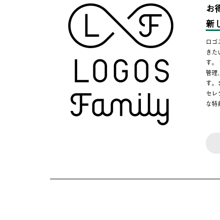
お
新
ロゴ
きた
す。
管理
す。
セレ
な特