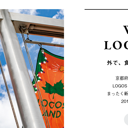
LO
外で、
京都
LOG
まったく
2