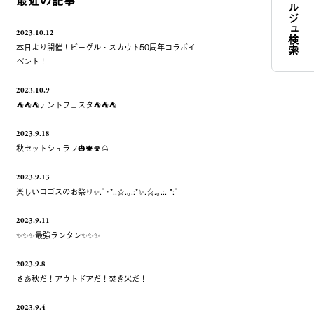
コンシェルジュ検索
最近の記事
2023.10.12
本日より開催！ビーグル・スカウト50周年コラボイ
ベント！
2023.10.9
⛺️⛺️⛺️テントフェスタ⛺️⛺️⛺️
2023.9.18
秋セットシュラフ🎃🍁🍄🌰
2023.9.13
楽しいロゴスのお祭り✨.ﾟ･*..☆.｡.:*✨.☆.｡.:. *:ﾟ
2023.9.11
✨✨✨最強ランタン✨✨✨
2023.9.8
さあ秋だ！アウトドアだ！焚き火だ！
2023.9.4