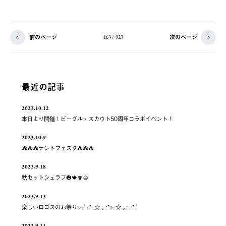
前のページ
次のページ
163 / 923
最近の記事
2023.10.12
本日より開催！ビーグル・スカウト50周年コラボイベント！
2023.10.9
⛺️⛺️⛺️テントフェスタ⛺️⛺️⛺️
2023.9.18
秋セットシュラフ🎃🍁🍄🌰
2023.9.13
楽しいロゴスのお祭り✨.ﾟ･*..☆.｡.:*✨.☆.｡.:. *:ﾟ
2023.9.11