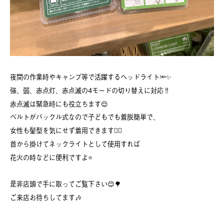
夜間の作業時やキャンプ等で活躍するヘッドライト🔦✨️
強、弱、赤点灯、赤点滅の4モードの切り替えに対応‼️
赤点滅は緊急時にも役立ちます😌
ベルトがバックル式なので子どもでも着脱簡単で、
女性も髪型を気にせず着用できます🙆‍♀️
首から掛けてネックライトとして使用すれば
花火の時などに便利ですよ⭐️
是非店頭で手に取ってご覧下さい😊🌳
ご来店お待ちしてます🎶