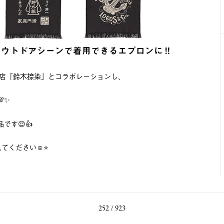
アウトドアシーンで着用できるエプロンに‼️
物店「鈴木捺染」とコラボレーションし、
✨
す😌👍
ください☺️⭐️
252 / 923