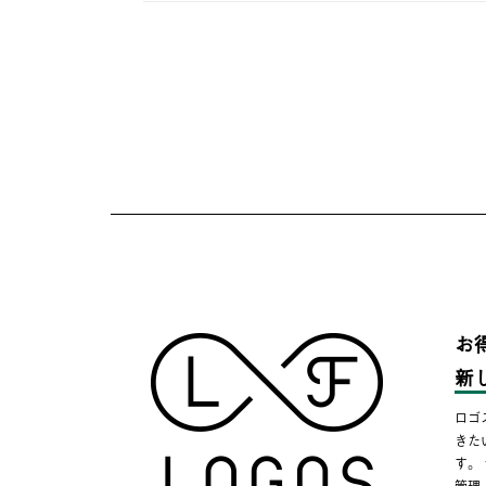
お
新
ロゴ
きた
す。
管理