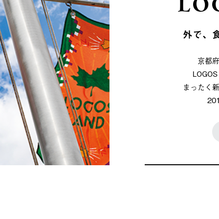
LO
外で、
京都
LOG
まったく
2