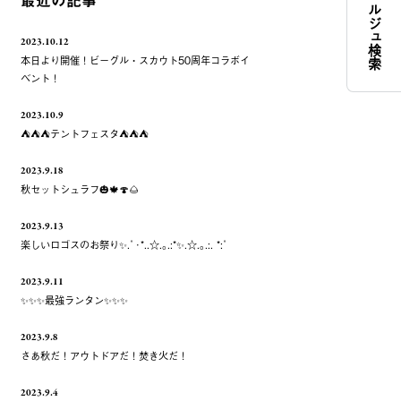
コンシェルジュ検索
最近の記事
2023.10.12
本日より開催！ビーグル・スカウト50周年コラボイ
ベント！
2023.10.9
⛺️⛺️⛺️テントフェスタ⛺️⛺️⛺️
2023.9.18
秋セットシュラフ🎃🍁🍄🌰
2023.9.13
楽しいロゴスのお祭り✨.ﾟ･*..☆.｡.:*✨.☆.｡.:. *:ﾟ
2023.9.11
✨✨✨最強ランタン✨✨✨
2023.9.8
さあ秋だ！アウトドアだ！焚き火だ！
2023.9.4