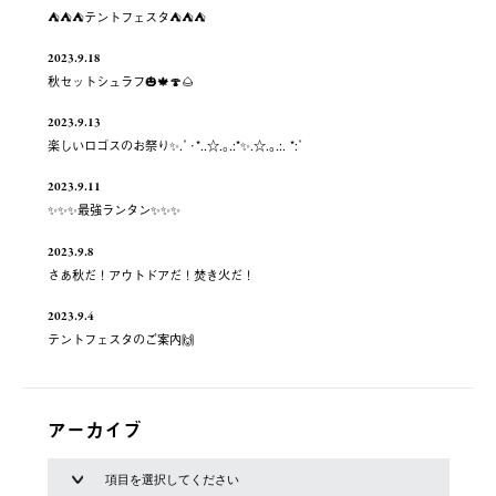
⛺️⛺️⛺️テントフェスタ⛺️⛺️⛺️
2023.9.18
秋セットシュラフ🎃🍁🍄🌰
2023.9.13
楽しいロゴスのお祭り✨.ﾟ･*..☆.｡.:*✨.☆.｡.:. *:ﾟ
2023.9.11
✨✨✨最強ランタン✨✨✨
2023.9.8
さあ秋だ！アウトドアだ！焚き火だ！
2023.9.4
テントフェスタのご案内🙌
アーカイブ