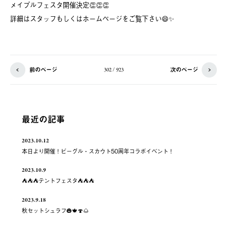
メイプルフェスタ開催決定👏👏👏
詳細はスタッフもしくはホームページをご覧下さい😄✨
前のページ
次のページ
302 / 923
最近の記事
2023.10.12
本日より開催！ビーグル・スカウト50周年コラボイベント！
2023.10.9
⛺️⛺️⛺️テントフェスタ⛺️⛺️⛺️
2023.9.18
秋セットシュラフ🎃🍁🍄🌰