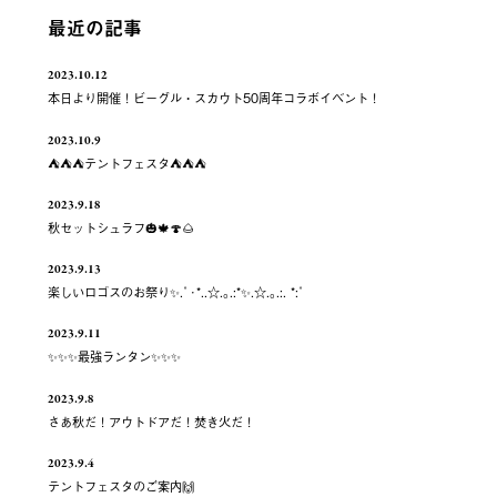
最近の記事
2023.10.12
本日より開催！ビーグル・スカウト50周年コラボイベント！
2023.10.9
⛺️⛺️⛺️テントフェスタ⛺️⛺️⛺️
2023.9.18
秋セットシュラフ🎃🍁🍄🌰
2023.9.13
楽しいロゴスのお祭り✨.ﾟ･*..☆.｡.:*✨.☆.｡.:. *:ﾟ
2023.9.11
✨✨✨最強ランタン✨✨✨
2023.9.8
さあ秋だ！アウトドアだ！焚き火だ！
2023.9.4
テントフェスタのご案内🙌