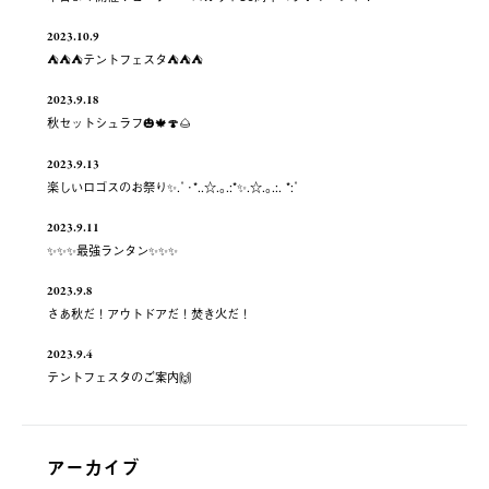
2023.10.9
⛺️⛺️⛺️テントフェスタ⛺️⛺️⛺️
2023.9.18
秋セットシュラフ🎃🍁🍄🌰
2023.9.13
楽しいロゴスのお祭り✨.ﾟ･*..☆.｡.:*✨.☆.｡.:. *:ﾟ
2023.9.11
✨✨✨最強ランタン✨✨✨
2023.9.8
さあ秋だ！アウトドアだ！焚き火だ！
2023.9.4
テントフェスタのご案内🙌
アーカイブ