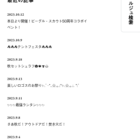
コンシェルジュ検索
最近の記事
2023.10.12
本日より開催！ビーグル・スカウト50周年コラボイ
ベント！
2023.10.9
⛺️⛺️⛺️テントフェスタ⛺️⛺️⛺️
2023.9.18
秋セットシュラフ🎃🍁🍄🌰
2023.9.13
楽しいロゴスのお祭り✨.ﾟ･*..☆.｡.:*✨.☆.｡.:. *:ﾟ
2023.9.11
✨✨✨最強ランタン✨✨✨
2023.9.8
さあ秋だ！アウトドアだ！焚き火だ！
2023.9.4