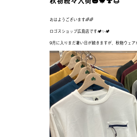
秋物続々入荷🎃🍁🍄🌰
おはようございます🌈🌈
ロゴスショップ広島店です🏕✨🏕
9月に入りまだ暑い日が続きますが、秋物ウェアが