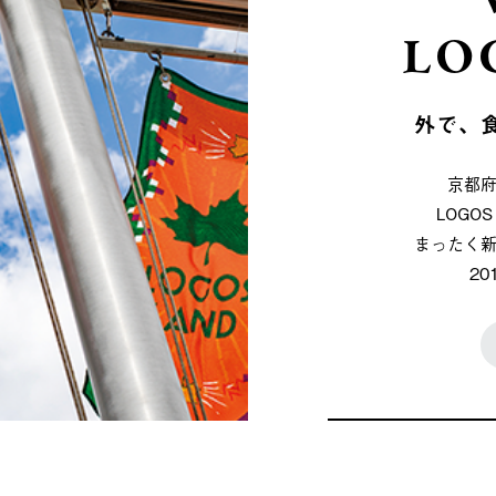
LO
外で、
京都
LOG
まったく
2