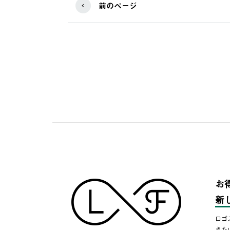
前のページ
お
新
ロゴ
きた