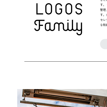
す。
管理
す。
セレ
な特