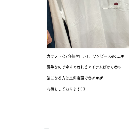
カラフルな7分袖やロンT、ワンピースetc.....🍁
薄手なので今すぐ着れるアイテムばかり😎✨
気になる方は是非店頭で😊🍂🍁🌾
お待ちしております🙇‍♀️