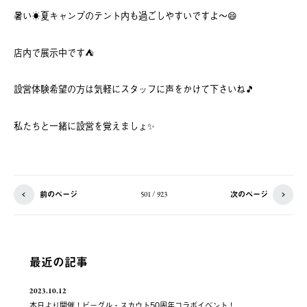
暑い☀️夏キャンプのテント内も過ごしやすいですよ〜😄
店内で展示中です⛺️
設営体験希望の方は気軽にスタッフに声をかけて下さいね🎵
私たちと一緒に設営を覚えましょ✨
前のページ
次のページ
501 / 923
最近の記事
2023.10.12
本日より開催！ビーグル・スカウト50周年コラボイベント！