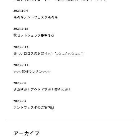
2023.10.9
⛺️⛺️⛺️テントフェスタ⛺️⛺️⛺️
2023.9.18
秋セットシュラフ🎃🍁🍄🌰
2023.9.13
楽しいロゴスのお祭り✨.ﾟ･*..☆.｡.:*✨.☆.｡.:. *:ﾟ
2023.9.11
✨✨✨最強ランタン✨✨✨
2023.9.8
さあ秋だ！アウトドアだ！焚き火だ！
2023.9.4
テントフェスタのご案内🙌
アーカイブ