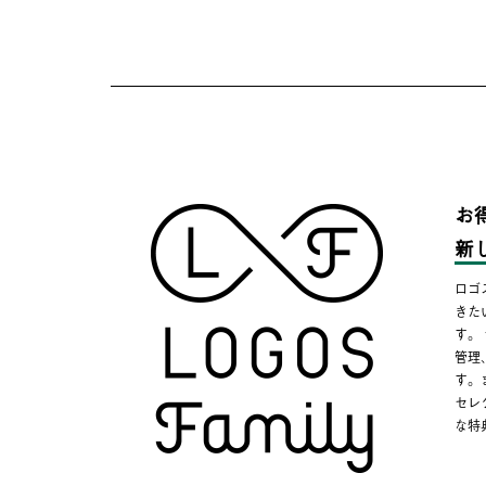
お
新
ロゴ
きた
す。
管理
す。
セレ
な特