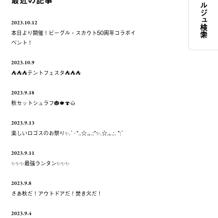
コンシェルジュ検索
最近の記事
2023.10.12
本日より開催！ビーグル・スカウト50周年コラボイ
ベント！
2023.10.9
⛺️⛺️⛺️テントフェスタ⛺️⛺️⛺️
2023.9.18
秋セットシュラフ🎃🍁🍄🌰
2023.9.13
楽しいロゴスのお祭り✨.ﾟ･*..☆.｡.:*✨.☆.｡.:. *:ﾟ
2023.9.11
✨✨✨最強ランタン✨✨✨
2023.9.8
さあ秋だ！アウトドアだ！焚き火だ！
2023.9.4