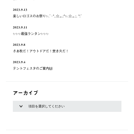
2023.9.13
楽しいロゴスのお祭り✨.ﾟ･*..☆.｡.:*✨.☆.｡.:. *:ﾟ
2023.9.11
✨✨✨最強ランタン✨✨✨
2023.9.8
さあ秋だ！アウトドアだ！焚き火だ！
2023.9.4
テントフェスタのご案内🙌
アーカイブ