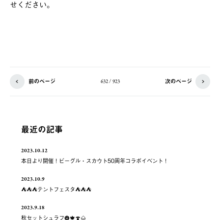
せください。
前のページ
次のページ
632 / 923
最近の記事
2023.10.12
本日より開催！ビーグル・スカウト50周年コラボイベント！
2023.10.9
⛺️⛺️⛺️テントフェスタ⛺️⛺️⛺️
2023.9.18
秋セットシュラフ🎃🍁🍄🌰