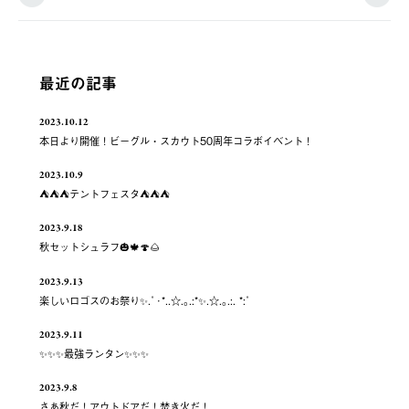
最近の記事
2023.10.12
本日より開催！ビーグル・スカウト50周年コラボイベント！
2023.10.9
⛺️⛺️⛺️テントフェスタ⛺️⛺️⛺️
2023.9.18
秋セットシュラフ🎃🍁🍄🌰
2023.9.13
楽しいロゴスのお祭り✨.ﾟ･*..☆.｡.:*✨.☆.｡.:. *:ﾟ
2023.9.11
✨✨✨最強ランタン✨✨✨
2023.9.8
さあ秋だ！アウトドアだ！焚き火だ！