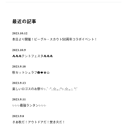
最近の記事
2023.10.12
本日より開催！ビーグル・スカウト50周年コラボイベント！
2023.10.9
⛺️⛺️⛺️テントフェスタ⛺️⛺️⛺️
2023.9.18
秋セットシュラフ🎃🍁🍄🌰
2023.9.13
楽しいロゴスのお祭り✨.ﾟ･*..☆.｡.:*✨.☆.｡.:. *:ﾟ
2023.9.11
✨✨✨最強ランタン✨✨✨
2023.9.8
さあ秋だ！アウトドアだ！焚き火だ！