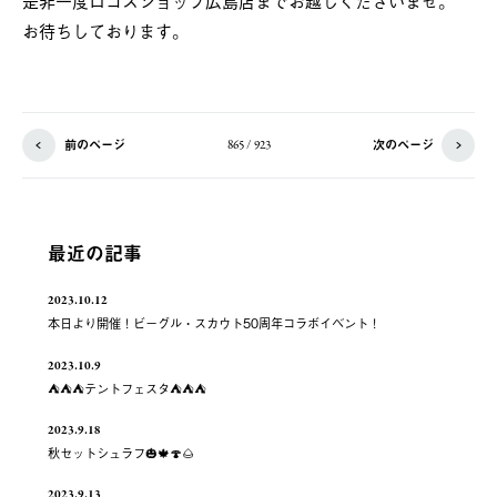
是非一度ロゴスショップ広島店までお越しくださいませ。
お待ちしております。
前のページ
次のページ
865 / 923
最近の記事
2023.10.12
本日より開催！ビーグル・スカウト50周年コラボイベント！
2023.10.9
⛺️⛺️⛺️テントフェスタ⛺️⛺️⛺️
2023.9.18
秋セットシュラフ🎃🍁🍄🌰
2023.9.13