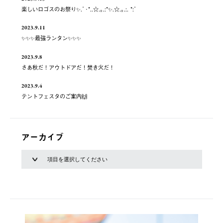
楽しいロゴスのお祭り✨.ﾟ･*..☆.｡.:*✨.☆.｡.:. *:ﾟ
2023.9.11
✨✨✨最強ランタン✨✨✨
2023.9.8
さあ秋だ！アウトドアだ！焚き火だ！
2023.9.4
テントフェスタのご案内🙌
アーカイブ