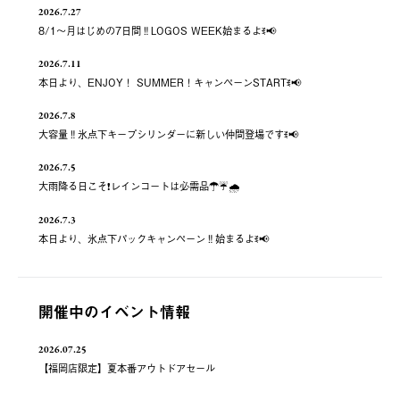
2026.7.27
8/1～月はじめの7日間‼️LOGOS WEEK始まるよꉂ📢
2026.7.11
本日より、ENJOY！ SUMMER！キャンペーンSTARTꉂ📢
2026.7.8
大容量‼️氷点下キープシリンダーに新しい仲間登場ですꉂ📢
2026.7.5
大雨降る日こそ❗️レインコートは必需品☂️☔️🌧
2026.7.3
本日より、氷点下パックキャンペーン‼️始まるよꉂ📢
開催中のイベント情報
2026.07.25
【福岡店限定】夏本番アウトドアセール