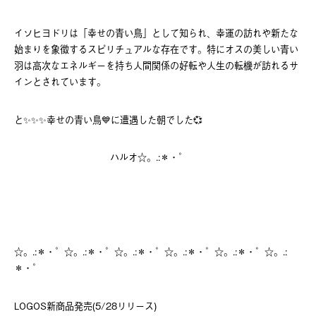
イソヒヨドリは「幸せの青い鳥」として知られ、幸運の訪れや新たな
始まりを象徴するスピリチュアルな存在です。特にオスの美しい青い
羽は高次なエネルギーを持ち人間関係の好転や人生の転機が訪れるサ
インとされています。
と✨️✨️✨️幸せの青い鳥💙に遭遇した朝でした💞
ハルオ☆。.:＊・゜
☆。.:＊・゜☆。.:＊・゜☆。.:＊・゜☆。.:＊・゜☆。.:＊・゜☆。.:
＊・゜
LOGOS新商品発売(5/28リリース)