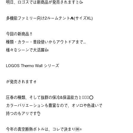
明日、ロゴスでは新商品が発売されます☝️🥳
多機能ファミリー向け2ルームテント⛺️(サイズXL)
今回の新商品‼️
種類・カラー・普段使いからアウトドアまで...
様々なシーンで大活躍👍
LOGOS Thermo Wall シリーズ
が発売されます🥤
圧巻の種類、そして抜群の保冷&保温能力☝️🙆🏻‍♀️️⭕️
カラーバリエーションも豊富なので、オソロや色違いで
持つのもアリです👌
今年の真空断熱ボトルは、コレで決まり🆗⭐