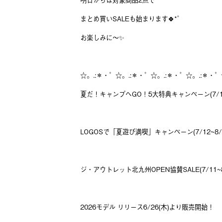
まとめ買いSALEも始まります🍀*゜
お楽しみに〜✨
☆。.:＊・゜☆。.:＊・゜☆。.:＊・゜☆。.:＊・゜
夏だ！キャンプへGO！5大特典キャンペーン(7/12
LOGOSで「夏遊び満喫」キャンペーン(7/12~8/2
ジ・アウトレット北九州OPEN協賛SALE(7/11~8
2026モデル リリース6/26(木)より販売開始！