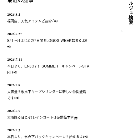
コンシェルジュ検索
最近の記事
2026.8.2
福岡店、人気アイテムご紹介- ̗̀📢
2026.7.27
8/1～月はじめの7日間‼️LOGOS WEEK始まるよꉂ
📢
2026.7.11
本日より、ENJOY！ SUMMER！キャンペーンSTA
RTꉂ📢
2026.7.8
大容量‼️氷点下キープシリンダーに新しい仲間登場
ですꉂ📢
2026.7.5
大雨降る日こそ❗️レインコートは必需品☂️☔️🌧
2026.7.3
本日より、氷点下パックキャンペーン‼️始まるよꉂ📢