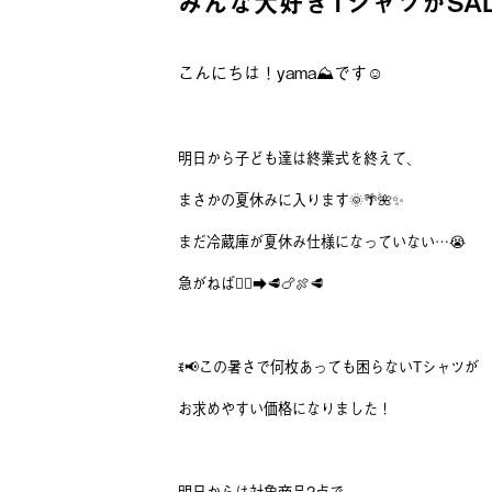
みんな大好きTシャツがSAL
こんにちは！yama⛰️です☺️
明日から子ども達は終業式を終えて、
まさかの夏休みに入ります🌞🌴🌺✨
まだ冷蔵庫が夏休み仕様になっていない…😭
急がねば🏃‍♀️‍➡️🥩🍗🍖🥩
ꉂ📢この暑さで何枚あっても困らないTシャツが
お求めやすい価格になりました！
明日からは対象商品2点で