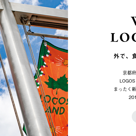
LO
外で、
京都
LOG
まったく
2