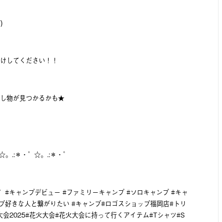
)
けしてください！！
し物が見つかるかも★
☆。.:＊・゜☆。.:＊・゜
ドア #キャンプデビュー #ファミリーキャンプ #ソロキャンプ #キャ
ンプ好きな人と繋がりたい #キャンプ#ロゴスショップ福岡店#トリ
会2025#花火大会#花火大会に持って行くアイテム#Tシャツ#S