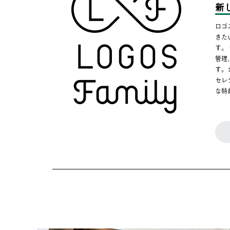
新
ロゴ
きた
す。
管理
す。
セレ
な特