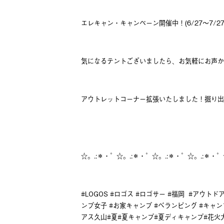
エレキャン・キャンペーン開催中！(6/27～7/27
気になるテントございましたら、お気軽にお声か
アウトレットコーナー拡張いたしました！掘り出
☆。.:＊・゜☆。.:＊・゜☆。.:＊・゜☆。.:＊・゜
#LOGOS #ロゴス #ロゴサー #福岡 #アウト
ンプ女子 #お家キャンプ #べランピング #キャ
アス久山#夏#夏キャンプ#夏ディキャンプ#花火大