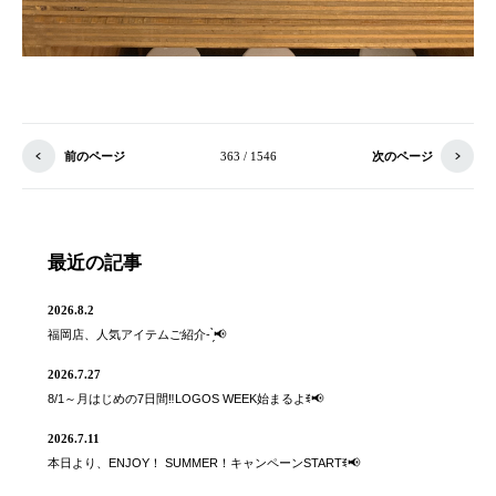
前のページ
363 / 1546
次のページ
最近の記事
2026.8.2
福岡店、人気アイテムご紹介- ̗̀📢
2026.7.27
8/1～月はじめの7日間‼️LOGOS WEEK始まるよꉂ📢
2026.7.11
本日より、ENJOY！ SUMMER！キャンペーンSTARTꉂ📢