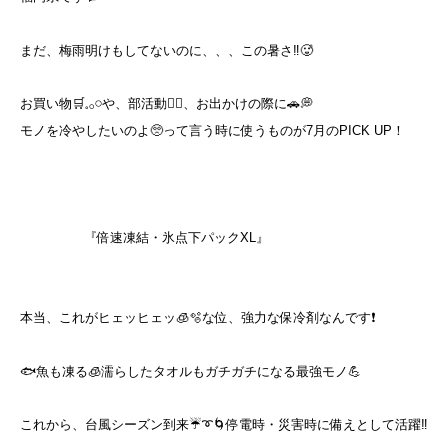
まだ、梅雨明けもしてないのに、、、この暑さ‼️🥵
お買い物🛒𓈒𓂂𓏸や、部活動🏃‍♀️、お出かけの際に🚗💭
モノを冷やしたいのよ🥺って言う時に使うものが7月のPICK UP！
『倍速凍結・氷点下パックXL』
本当、これがヒェッヒェッ🧊🫧な位、強力な保冷剤なんです❗️
🐟魚も凍る🧊濡らしたタオルもガチガチになる最強モノ💪
これから、台風シーズン到来☔➰🌀停電時・災害時に備えとして活躍‼️