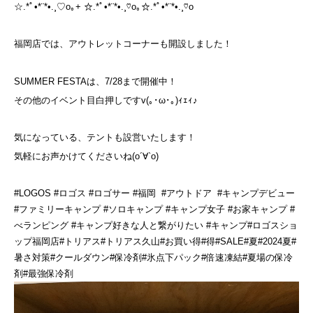
☆.*ﾟ•*¨*•.¸♡o｡+ ☆.*ﾟ•*¨*•.¸♡o｡☆.*ﾟ•*¨*•.¸♡o
福岡店では、アウトレットコーナーも開設しました！
SUMMER FESTAは、7/28まで開催中！
その他のイベント目白押しですv(｡･ω･｡)ｨｪｨ♪
気になっている、テントも設営いたします！
気軽にお声かけてくださいね(о´∀`о)
#LOGOS #ロゴス #ロゴサー #福岡 #アウトドア #キャンプデビュー
#ファミリーキャンプ #ソロキャンプ #キャンプ女子 #お家キャンプ #
べランピング #キャンプ好きな人と繋がりたい #キャンプ#ロゴスショ
ップ福岡店#トリアス#トリアス久山#お買い得#得#SALE#夏#2024夏#
暑さ対策#クールダウン#保冷剤#氷点下パック#倍速凍結#夏場の保冷
剤#最強保冷剤