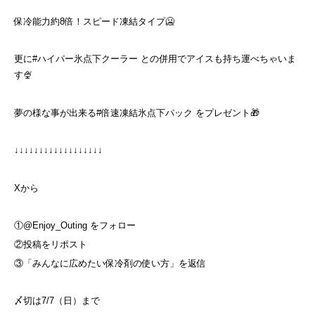
保冷能力約8倍！スピード凍結タイプ🥶
更に#ハイパー氷点下クーラー との併用でアイスも持ち運べちゃいま
す🍨
夢の様な事が出来る#倍速凍結氷点下パック をプレゼント🎁
↓↓↓↓↓↓↓↓↓↓↓↓↓↓↓↓↓↓
Xから
①@Enjoy_Outing をフォロー
②投稿をリポスト
③「みんなに広めたい保冷剤の使い方」を返信
〆切は7/7（日）まで