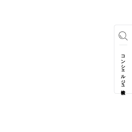
Instagram
X
Facebook
YouTube
TikTok
LOGOS FAMILY APP
コンシェルジュ検索
iOS
Android
English