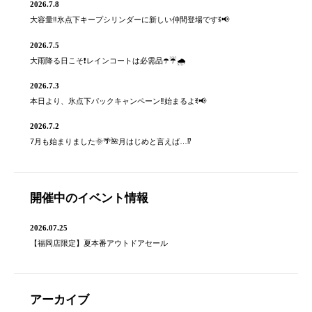
2026.7.8
大容量‼️氷点下キープシリンダーに新しい仲間登場ですꉂ📢
2026.7.5
大雨降る日こそ❗️レインコートは必需品☂️☔️🌧
2026.7.3
本日より、氷点下パックキャンペーン‼️始まるよꉂ📢
2026.7.2
7月も始まりました🌞🌴🌺月はじめと言えば…⁉️
開催中のイベント情報
2026.07.25
【福岡店限定】夏本番アウトドアセール
アーカイブ