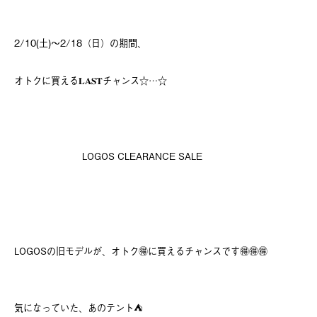
2/10(土)～2/18（日）の期間、
オトクに買える𝐋𝐀𝐒𝐓チャンス☆…☆
LOGOS CLEARANCE SALE
LOGOSの旧モデルが、オトク🉐に買えるチャンスです🉐🉐🉐
気になっていた、あのテント⛺️