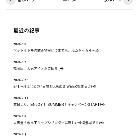
前のページ
次のページ
401 / 1547
最近の記事
2026.8.8
ペットボトルの飲み物がいつまでも、冷たかったら…🧊
2026.8.2
福岡店、人気アイテムご紹介- ̗̀📢
2026.7.27
8/1～月はじめの7日間‼️LOGOS WEEK始まるよꉂ📢
2026.7.11
本日より、ENJOY！ SUMMER！キャンペーンSTARTꉂ📢
2026.7.8
大容量‼️氷点下キープシリンダーに新しい仲間登場ですꉂ📢
2026.7.5