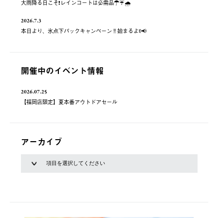
大雨降る日こそ❗️レインコートは必需品☂️☔️🌧
2026.7.3
本日より、氷点下パックキャンペーン‼️始まるよꉂ📢
開催中のイベント情報
2026.07.25
【福岡店限定】夏本番アウトドアセール
アーカイブ