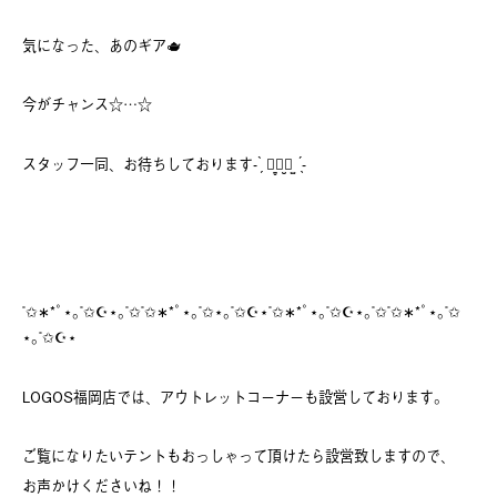
気になった、あのギア🫖
今がチャンス☆…☆
スタッフ一同、お待ちしております‪- ̗̀ ꪔ̤̥ꪔ̤̮ꪔ̤̫ ̖́-‬
˚✩∗*ﾟ⋆｡˚✩☪︎⋆｡˚✩˚✩∗*ﾟ⋆｡˚✩⋆｡˚✩☪︎⋆˚✩∗*ﾟ⋆｡˚✩☪︎⋆｡˚✩˚✩∗*ﾟ⋆｡˚✩
⋆｡˚✩☪︎⋆
LOGOS福岡店では、アウトレットコーナーも設営しております。
ご覧になりたいテントもおっしゃって頂けたら設営致しますので、
お声かけくださいね！！