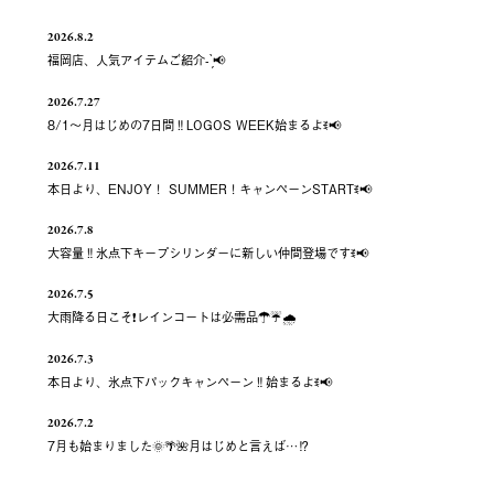
2026.8.2
福岡店、人気アイテムご紹介- ̗̀📢
2026.7.27
8/1～月はじめの7日間‼️LOGOS WEEK始まるよꉂ📢
2026.7.11
本日より、ENJOY！ SUMMER！キャンペーンSTARTꉂ📢
2026.7.8
大容量‼️氷点下キープシリンダーに新しい仲間登場ですꉂ📢
2026.7.5
大雨降る日こそ❗️レインコートは必需品☂️☔️🌧
2026.7.3
本日より、氷点下パックキャンペーン‼️始まるよꉂ📢
2026.7.2
7月も始まりました🌞🌴🌺月はじめと言えば…⁉️