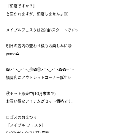
『閉店ですか？』
と聞かれますが、閉店しませんよ🙅‍♀️
メイプルフェスタは22(金)スタートです✨️
明日の店内の変わり様もお楽しみに😊
yama⛰
✿.•¨•.¸¸.•¨•.¸¸❀✿❀.•¨•.¸¸.•¨•.✿✿.•¨•
福岡店にアウトレットコーナー誕生✨
秋セット販売中(10月末まで)
お買い得なアイテムがセット価格です。
ロゴスのおまつり
『メイプル フェスタ』
9/22(土)～9/24(日) 開催