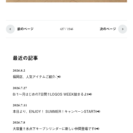
前のページ
次のページ
437 / 1546
最近の記事
2026.8.2
福岡店、人気アイテムご紹介- ̗̀📢
2026.7.27
8/1～月はじめの7日間‼️LOGOS WEEK始まるよꉂ📢
2026.7.11
本日より、ENJOY！ SUMMER！キャンペーンSTARTꉂ📢
2026.7.8
大容量‼️氷点下キープシリンダーに新しい仲間登場ですꉂ📢