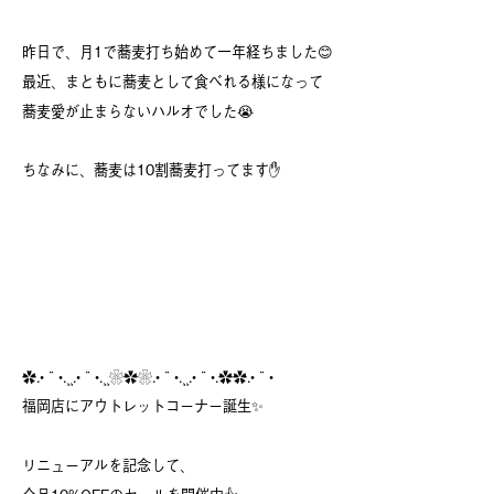
昨日で、月1で蕎麦打ち始めて一年経ちました😊
最近、まともに蕎麦として食べれる様になって
蕎麦愛が止まらないハルオでした😭
ちなみに、蕎麦は10割蕎麦打ってます✋
✿.•¨•.¸¸.•¨•.¸¸❀✿❀.•¨•.¸¸.•¨•.✿✿.•¨•
福岡店にアウトレットコーナー誕生✨
リニューアルを記念して、