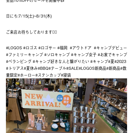
全品10%OFFのセールを開催中👍
日にち:7/15(土)~8/31(木)
ご来店お待ちしております💁‍♀️
#LOGOS #ロゴス #ロゴサー #福岡 #アウトドア #キャンプデビュー
#ファミリーキャンプ #ソロキャンプ #キャンプ女子 #お家でキャンプ
#べランピング #キャンプ好きな人と繋がりたい #キャンプ#夏#2023
#トリアス#夏休み#BBQ#テーブル#SALE#LOGOS新商品#新商品#数
量限定#ホーロー#ステンカップ#寝袋