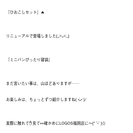
『ひおこしセット』🔥
リニューアルで登場しました(,,>᎑<,,)
『ミニバンぴったり寝袋』
まだ言いたい事は、山ほどありますが……
お楽しみは、ちょっとずつ紹介しますね( •̀ᴗ•́ )/
実際に触れて✋見て👀確かめにLOGOS福岡店に～(* 'ᵕ' )☆