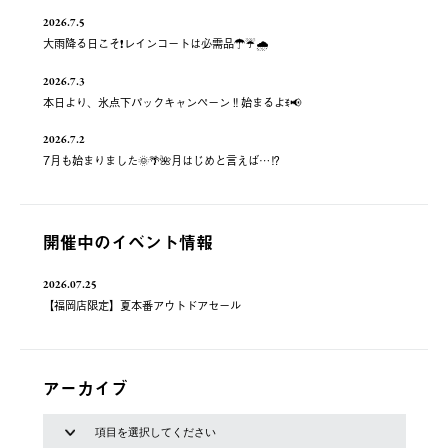
2026.7.5
大雨降る日こそ❗️レインコートは必需品☂️☔️🌧
2026.7.3
本日より、氷点下パックキャンペーン‼️始まるよꉂ📢
2026.7.2
7月も始まりました🌞🌴🌺月はじめと言えば…⁉️
開催中のイベント情報
2026.07.25
【福岡店限定】夏本番アウトドアセール
アーカイブ