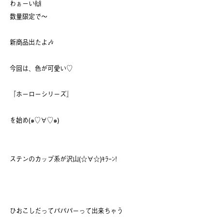
わぁーい🙌
数量限定で～
新商品出たよ🎶
今回は、色が可愛い♡
『ホーローシリーズ』
を始め(๑♡∀♡๑)
ステンのカップ系が沢山(☆∀☆)ｷﾗｰﾝ!
ひおこしだってパパパーって出来ちゃう