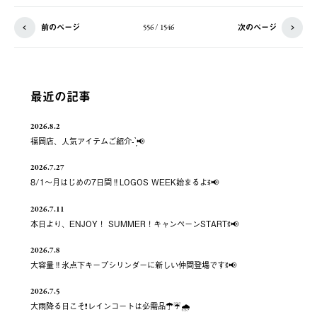
前のページ
次のページ
556 / 1546
最近の記事
2026.8.2
福岡店、人気アイテムご紹介- ̗̀📢
2026.7.27
8/1～月はじめの7日間‼️LOGOS WEEK始まるよꉂ📢
2026.7.11
本日より、ENJOY！ SUMMER！キャンペーンSTARTꉂ📢
2026.7.8
大容量‼️氷点下キープシリンダーに新しい仲間登場ですꉂ📢
2026.7.5
大雨降る日こそ❗️レインコートは必需品☂️☔️🌧