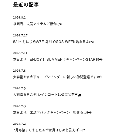
最近の記事
2026.8.2
福岡店、人気アイテムご紹介- ̗̀📢
2026.7.27
8/1～月はじめの7日間‼️LOGOS WEEK始まるよꉂ📢
2026.7.11
本日より、ENJOY！ SUMMER！キャンペーンSTARTꉂ📢
2026.7.8
大容量‼️氷点下キープシリンダーに新しい仲間登場ですꉂ📢
2026.7.5
大雨降る日こそ❗️レインコートは必需品☂️☔️🌧
2026.7.3
本日より、氷点下パックキャンペーン‼️始まるよꉂ📢
2026.7.2
7月も始まりました🌞🌴🌺月はじめと言えば…⁉️