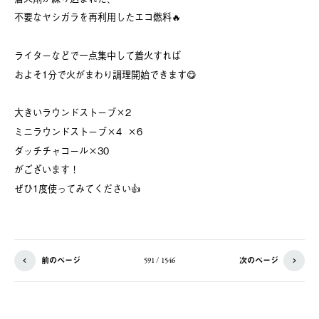
不要なヤシガラを再利用したエコ燃料🔥
ライターなどで一点集中して着火すれば
およそ1分で火がまわり調理開始できます😋
大きいラウンドストーブ×2
ミニラウンドストーブ×4 ×6
ダッチチャコール×30
がございます！
ぜひ1度使ってみてください👍
前のページ
次のページ
591 / 1546