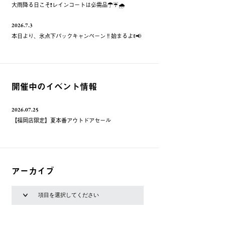
大雨降る日こそ❗️レインコートは必需品☂️☔️🌧
2026.7.3
本日より、氷点下パックキャンペーン‼️始まるよꉂ📢
開催中のイベント情報
2026.07.25
【福岡店限定】夏本番アウトドアセール
アーカイブ