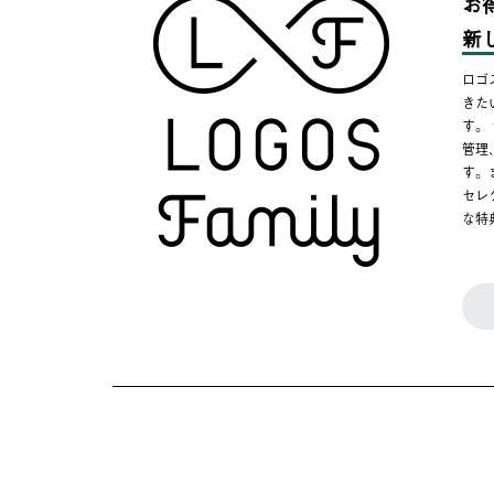
お
新
ロゴ
きた
す。
管理
す。
セレ
な特