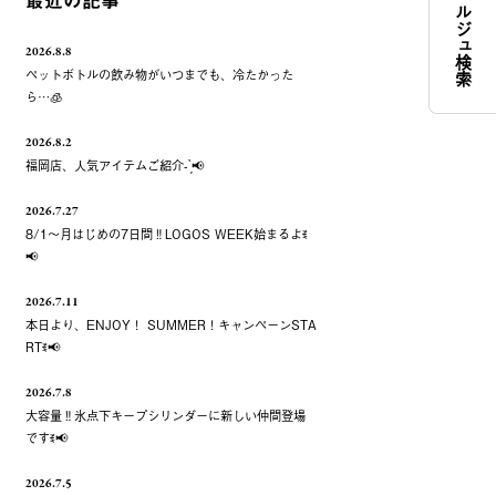
コンシェルジュ検索
最近の記事
2026.8.8
ペットボトルの飲み物がいつまでも、冷たかった
ら…🧊
2026.8.2
福岡店、人気アイテムご紹介- ̗̀📢
2026.7.27
8/1～月はじめの7日間‼️LOGOS WEEK始まるよꉂ
📢
2026.7.11
本日より、ENJOY！ SUMMER！キャンペーンSTA
RTꉂ📢
2026.7.8
大容量‼️氷点下キープシリンダーに新しい仲間登場
ですꉂ📢
2026.7.5