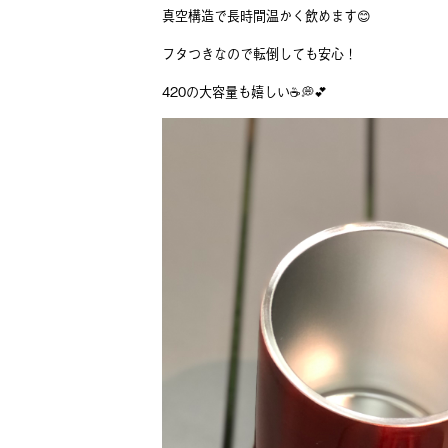
真空構造で長時間温かく飲めます😊
フタつきなので転倒しても安心！
420の大容量も嬉しい☕💭💕