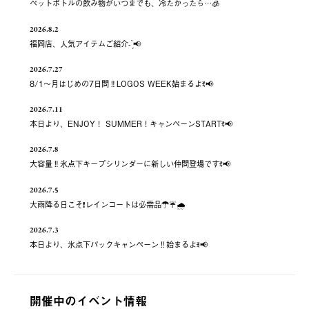
ペットボトルの飲み物がいつまでも、冷たかったら…🧊
2026.8.2
福岡店、人気アイテムご紹介- ̗̀📢
2026.7.27
8/1～月はじめの7日間‼️LOGOS WEEK始まるよꉂ📢
2026.7.11
本日より、ENJOY！ SUMMER！キャンペーンSTARTꉂ📢
2026.7.8
大容量‼️氷点下キープシリンダーに新しい仲間登場ですꉂ📢
2026.7.5
大雨降る日こそ❗️レインコートは必需品☂️☔️🌧
2026.7.3
本日より、氷点下パックキャンペーン‼️始まるよꉂ📢
開催中のイベント情報