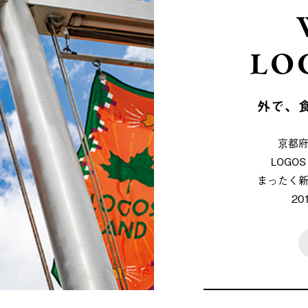
LO
外で、
京都
LOG
まったく
2