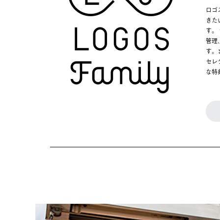
ロゴ
きた
す。
管理
す。
セレ
な特