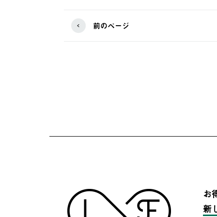
前のページ
お
新