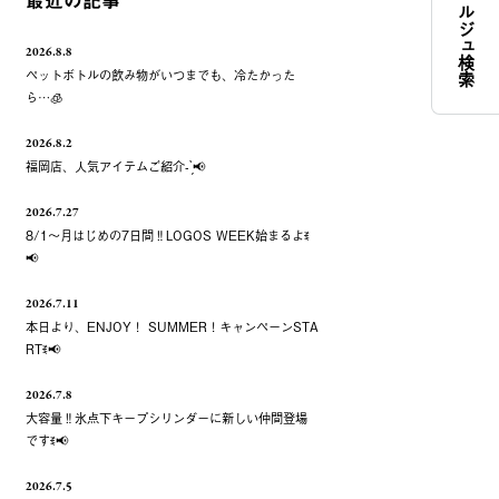
コンシェルジュ検索
最近の記事
2026.8.8
ペットボトルの飲み物がいつまでも、冷たかった
ら…🧊
2026.8.2
福岡店、人気アイテムご紹介- ̗̀📢
2026.7.27
8/1～月はじめの7日間‼️LOGOS WEEK始まるよꉂ
📢
2026.7.11
本日より、ENJOY！ SUMMER！キャンペーンSTA
RTꉂ📢
2026.7.8
大容量‼️氷点下キープシリンダーに新しい仲間登場
ですꉂ📢
2026.7.5