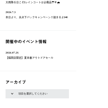
大雨降る日こそ❗️レインコートは必需品☂️☔️🌧
2026.7.3
本日より、氷点下パックキャンペーン‼️始まるよꉂ📢
開催中のイベント情報
2026.07.25
【福岡店限定】夏本番アウトドアセール
アーカイブ