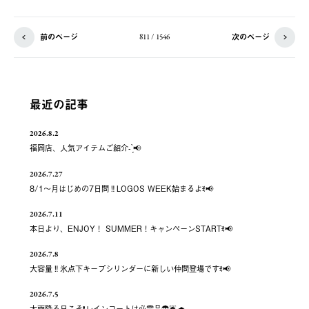
前のページ
次のページ
811 / 1546
最近の記事
2026.8.2
福岡店、人気アイテムご紹介- ̗̀📢
2026.7.27
8/1～月はじめの7日間‼️LOGOS WEEK始まるよꉂ📢
2026.7.11
本日より、ENJOY！ SUMMER！キャンペーンSTARTꉂ📢
2026.7.8
大容量‼️氷点下キープシリンダーに新しい仲間登場ですꉂ📢
2026.7.5
大雨降る日こそ❗️レインコートは必需品☂️☔️🌧