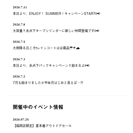
2026.7.11
本日より、ENJOY！ SUMMER！キャンペーンSTARTꉂ📢
2026.7.8
大容量‼️氷点下キープシリンダーに新しい仲間登場ですꉂ📢
2026.7.5
大雨降る日こそ❗️レインコートは必需品☂️☔️🌧
2026.7.3
本日より、氷点下パックキャンペーン‼️始まるよꉂ📢
2026.7.2
7月も始まりました🌞🌴🌺月はじめと言えば…⁉️
開催中のイベント情報
2026.07.25
【福岡店限定】夏本番アウトドアセール