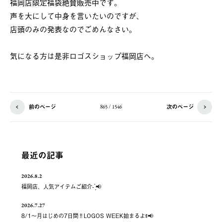
福岡店限定福袋絶賛販売中です。
声を大にして中身を言いたいのですが、
店頭のみの発表なのでごめんなさい。
気になる方は是非ロゴスショップ福岡店へ。
前のページ
次のページ
865 / 1546
最近の記事
2026.8.2
福岡店、人気アイテムご紹介- ̗̀📢
2026.7.27
8/1～月はじめの7日間‼️LOGOS WEEK始まるよꉂ📢