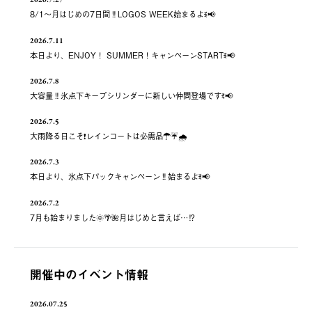
2026.7.27
8/1～月はじめの7日間‼️LOGOS WEEK始まるよꉂ📢
2026.7.11
本日より、ENJOY！ SUMMER！キャンペーンSTARTꉂ📢
2026.7.8
大容量‼️氷点下キープシリンダーに新しい仲間登場ですꉂ📢
2026.7.5
大雨降る日こそ❗️レインコートは必需品☂️☔️🌧
2026.7.3
本日より、氷点下パックキャンペーン‼️始まるよꉂ📢
2026.7.2
7月も始まりました🌞🌴🌺月はじめと言えば…⁉️
開催中のイベント情報
2026.07.25