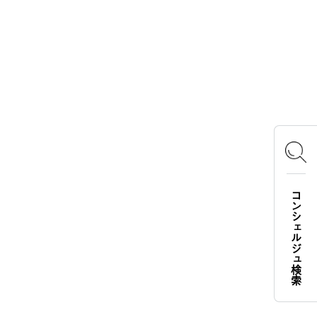
おあそびマスターズ
CAMP RADIO
OFFICIAL SNS
Instagram
X
Facebook
YouTube
TikTok
コンシェルジュ検索
LOGOS FAMILY APP
iOS
Android
English