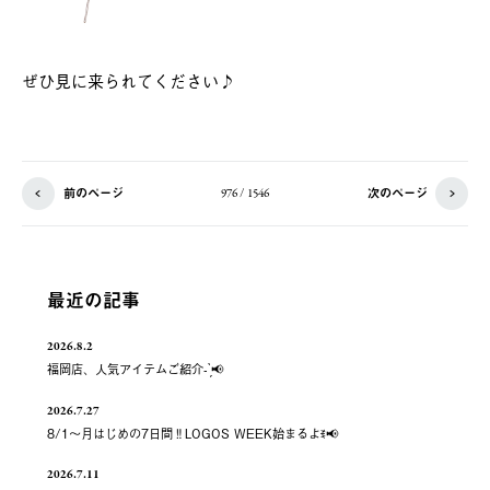
ぜひ見に来られてください♪
前のページ
次のページ
976 / 1546
最近の記事
2026.8.2
福岡店、人気アイテムご紹介- ̗̀📢
2026.7.27
8/1～月はじめの7日間‼️LOGOS WEEK始まるよꉂ📢
2026.7.11