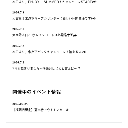
本日より、ENJOY！ SUMMER！キャンペーンSTARTꉂ📢
2026.7.8
大容量‼️氷点下キープシリンダーに新しい仲間登場ですꉂ📢
2026.7.5
大雨降る日こそ❗️レインコートは必需品☂️☔️🌧
2026.7.3
本日より、氷点下パックキャンペーン‼️始まるよꉂ📢
2026.7.2
7月も始まりました🌞🌴🌺月はじめと言えば…⁉️
開催中のイベント情報
2026.07.25
【福岡店限定】夏本番アウトドアセール