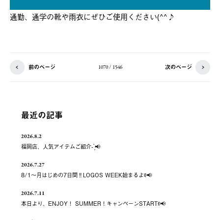
通勤、通学の靴や雨衣にぜひご使用ください(^^♪
前のページ
次のページ
1070 / 1546
最近の記事
2026.8.2
福岡店、人気アイテムご紹介- ̗̀📢
2026.7.27
8/1～月はじめの7日間‼️LOGOS WEEK始まるよꉂ📢
2026.7.11
本日より、ENJOY！ SUMMER！キャンペーンSTARTꉂ📢