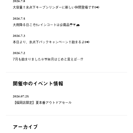
2026.7.8
大容量‼️氷点下キープシリンダーに新しい仲間登場ですꉂ📢
2026.7.5
大雨降る日こそ❗️レインコートは必需品☂️☔️🌧
2026.7.3
本日より、氷点下パックキャンペーン‼️始まるよꉂ📢
2026.7.2
7月も始まりました🌞🌴🌺月はじめと言えば…⁉️
開催中のイベント情報
2026.07.25
【福岡店限定】夏本番アウトドアセール
アーカイブ