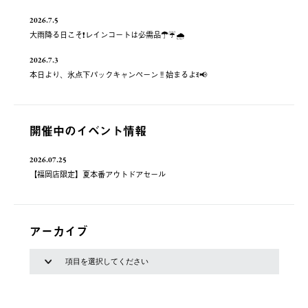
2026.7.5
大雨降る日こそ❗️レインコートは必需品☂️☔️🌧
2026.7.3
本日より、氷点下パックキャンペーン‼️始まるよꉂ📢
開催中のイベント情報
2026.07.25
【福岡店限定】夏本番アウトドアセール
アーカイブ