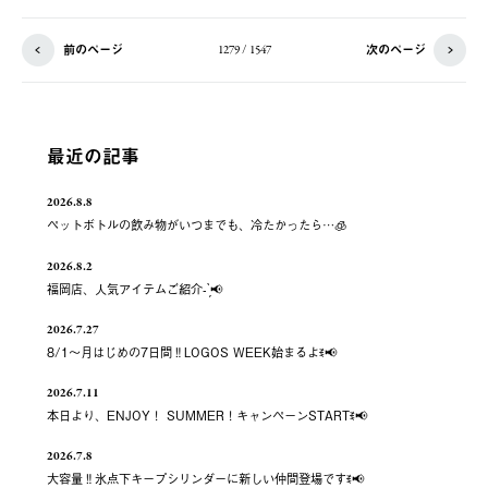
前のページ
次のページ
1279 / 1547
最近の記事
2026.8.8
ペットボトルの飲み物がいつまでも、冷たかったら…🧊
2026.8.2
福岡店、人気アイテムご紹介- ̗̀📢
2026.7.27
8/1～月はじめの7日間‼️LOGOS WEEK始まるよꉂ📢
2026.7.11
本日より、ENJOY！ SUMMER！キャンペーンSTARTꉂ📢
2026.7.8
大容量‼️氷点下キープシリンダーに新しい仲間登場ですꉂ📢