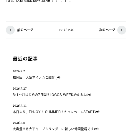
前のページ
次のページ
1534 / 1546
最近の記事
2026.8.2
福岡店、人気アイテムご紹介- ̗̀📢
2026.7.27
8/1～月はじめの7日間‼️LOGOS WEEK始まるよꉂ📢
2026.7.11
本日より、ENJOY！ SUMMER！キャンペーンSTARTꉂ📢
2026.7.8
大容量‼️氷点下キープシリンダーに新しい仲間登場ですꉂ📢