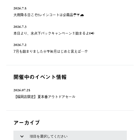
2026.7.5
大雨降る日こそ❗️レインコートは必需品☂️☔️🌧
2026.7.3
本日より、氷点下パックキャンペーン‼️始まるよꉂ📢
2026.7.2
7月も始まりました🌞🌴🌺月はじめと言えば…⁉️
開催中のイベント情報
2026.07.25
【福岡店限定】夏本番アウトドアセール
アーカイブ