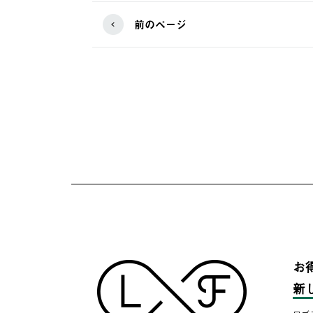
前のページ
お
新