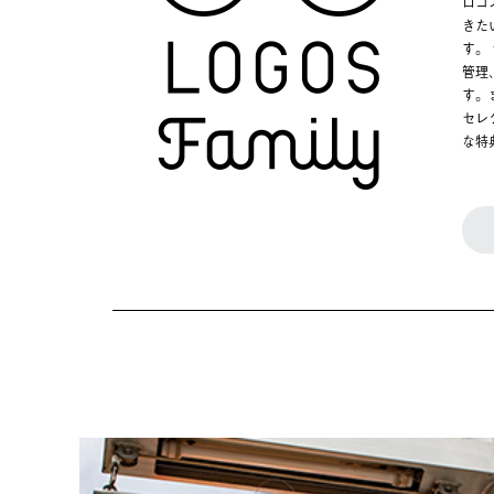
ロゴ
きた
す。
管理
す。
セレ
な特