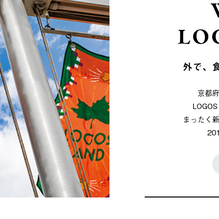
LO
外で、
京都
LOG
まったく
2