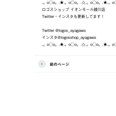
.。o○o。.★.。o○o。.☆.。o○o。.★.。o
ロゴスショップ イオンモール綾川店
Twitter・インスタも更新してます！
Twitter @logos_ayagawa
インスタ@logosshop_ayagawa
.。o○o。.★.。o○o。.☆.。o○o。.★.。o
前のページ