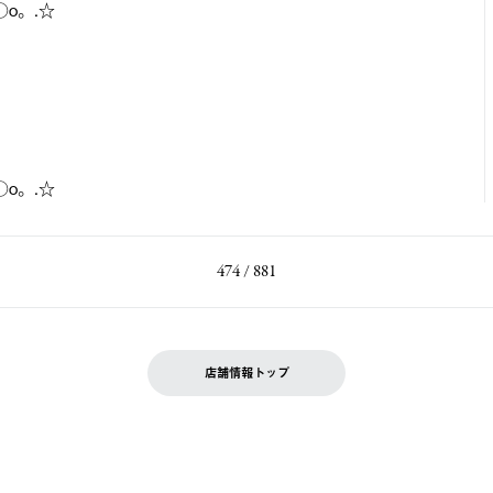
○o。.☆
○o。.☆
474 / 881
店舗情報トップ