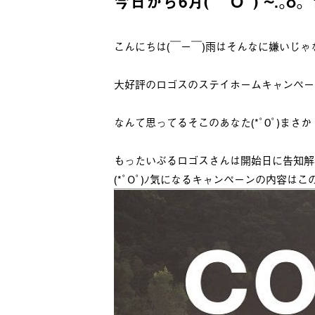
今日から6月( ´O` ) ~.
こんにちは(￣ー￣)雨はそんなに嫌いじ
大好評のロゴスのステイホームキャンペー
なんて思ってるそこのあなた(*ﾟ0ﾟ)まさか
もったいぶるロゴスさんは開始日に告知解
(*ﾟOﾟ)ﾉ気になるキャンペーンの内容は