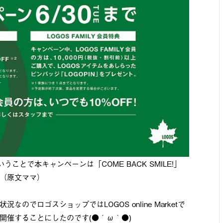
ということで本キャンペーンは「COME BACK SMILE!」
（原文ママ）
でロゴスショップではLOGOS online Marketで
開催することにしたのです(●´ω｀●)